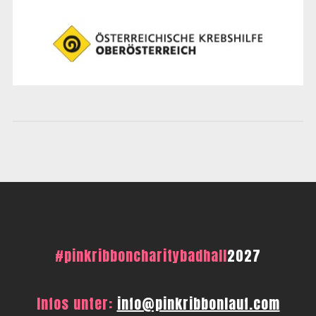
#pinkribboncharitybadhall
2027
Infos unter:
info@pinkribbonlauf.com