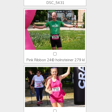
DSC_5431
Pink Ribbon 24© holnsteiner 279 kl