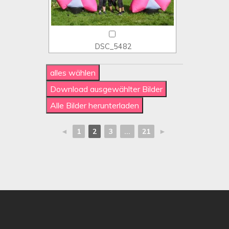
DSC_5482
◄
1
2
3
...
21
►